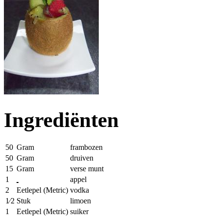
Ingrediënten
50
Gram
frambozen
50
Gram
druiven
15
Gram
verse munt
1
appel
2
Eetlepel (Metric)
vodka
1⁄2
Stuk
limoen
1
Eetlepel (Metric)
suiker