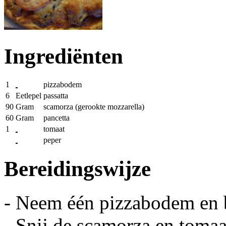
Ingrediënten
1
pizzabodem
6
Eetlepel
passatta
90
Gram
scamorza (gerookte mozzarella)
60
Gram
pancetta
1
tomaat
peper
Bereidingswijze
- Neem één pizzabodem en be
- Snij de scamorza en tomaat